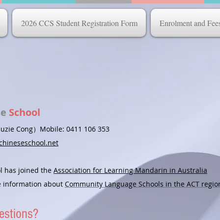
2026 CCS Student Registration Form
Enrolment and Fee
se
School
zie Cong）
Mobile:
0411 106 353
hineseschool.net
l has joined the
Association for Learning Mandarin in Australia
re information about
Community Language Schools in the ACT regio
estions?