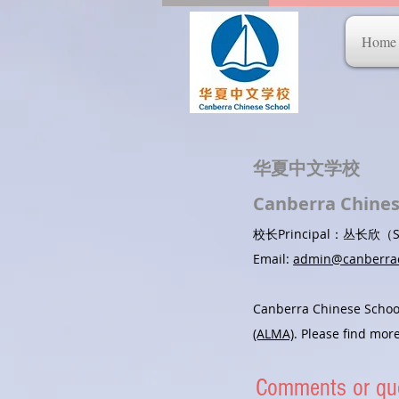
Home
华夏中文学校
Canberra Chine
校长Principal：丛长欣（Su
Email:
admin@canberrac
Canberra Chinese Schoo
(ALMA)
. Please find mo
Comments or qu