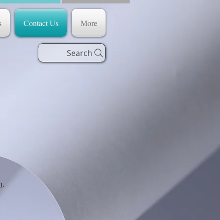
s
Contact Us
More
Search
n
.