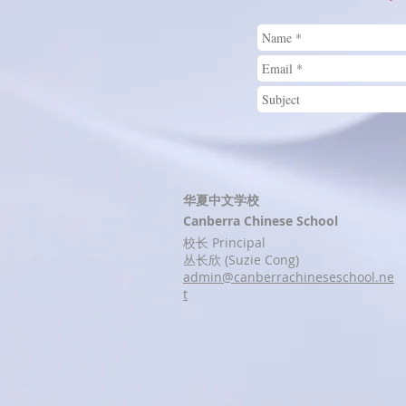
华夏中文学校
Canberra Chinese School
校长 Principal
丛长欣 (Suzie Cong)
admin@canberrachineseschool.ne
t