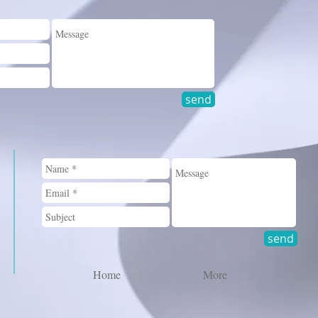
send
send
Home
More